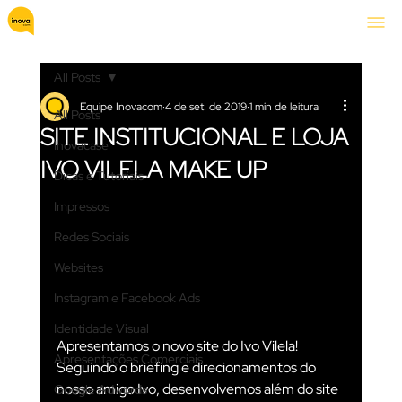
All Posts
Equipe Inovacom
4 de set. de 2019
1 min de leitura
All Posts
SITE INSTITUCIONAL E LOJA
Inovacase
IVO VILELA MAKE UP
Dicas e Tutoriais
Impressos
Redes Sociais
Websites
Instagram e Facebook Ads
Identidade Visual
Apresentamos o novo site do Ivo Vilela! 
Apresentações Comerciais
Seguindo o briefing e direcionamentos do 
nosso amigo Ivo, desenvolvemos além do site 
Google Adwords