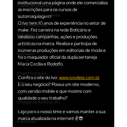
institucional uma página onde ele comercializa 
Conteúdo para Blog
as inscrições para os cursos de 
Inesquecível Casamento
automaquiagem!
O Ivo tem 10 anos de experiência no setor de 
E-mail Marketing
make. Fez carreira na rede Boticário e 
Fotografia Publicitária
idealizou campanhas, ações e produções 
artísticas na marca. Realiza e participa de 
Casal Garcia
inúmeras produções em editoriais de moda e 
Filmagem
foi o maquiador oficial da dupla sertaneja 
Depoimentos
Maria Cecília e Rodolfo.
Chapi Produtora
Confira o site do Ivo: 
www.ivovilela.com.br
Gifts
E o seu negócio? Possui um site moderno, 
com versão mobile e que mostre com 
Eventos
qualidade o seu trabalho?
Inteligência Artificial (IA)
Liga para o nosso time e vamos manter a sua 
Curiosidades
marca atualizada na internet! ✌️😎
Inspirações