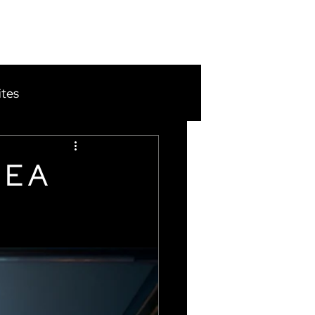
CONTATO
tes
Google Adwords
 E A
fia Publicitária
Casal Garcia
gência Artificial (IA)