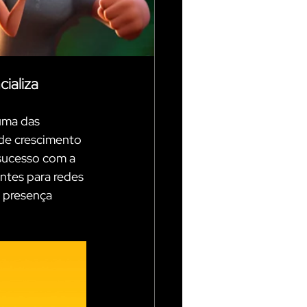
ializa 
uma das 
 de crescimento 
sucesso com a 
tes para redes 
 presença 