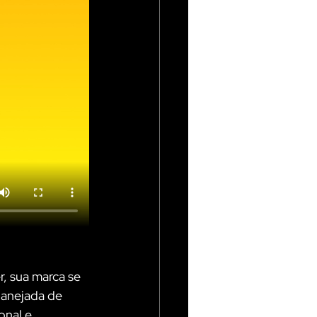
, sua marca se 
lanejada de 
onal e 