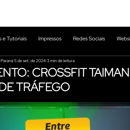
PORTFÓLIO
PLANOS
NOVIDADES
CLIENTES
s e Tutoriais
Impressos
Redes Sociais
Websi
- Paraná
5 de set. de 2024
3 min de leitura
Identidade Visual
Apresentações Comerciais
NTO: CROSSFIT TAIMAN
 DE TRÁFEGO
esquecível Casamento
E-mail Marketing
Fotogra
s
Chapi Produtora
Gifts
Eventos
Inteli