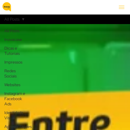
All Posts
All Posts
Inovacase
Dicas e
Tutoriais
Impressos
Redes
Sociais
Websites
Instagram e
Facebook
Ads
Identidade
Visual
Apresentações