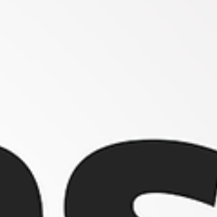
Inovacom Curitiba - Paraná
2 min de leitura
MIDJOURNEY, A IA QUE GERA IMAGENS
INCRÍVEIS EM SEGUNDOS.
Descubra como a IA Midjourney pode revolucionar seus proje
de design! Aprenda curiosidades e dicas para criar imagens
incríveis. 🎨🚀