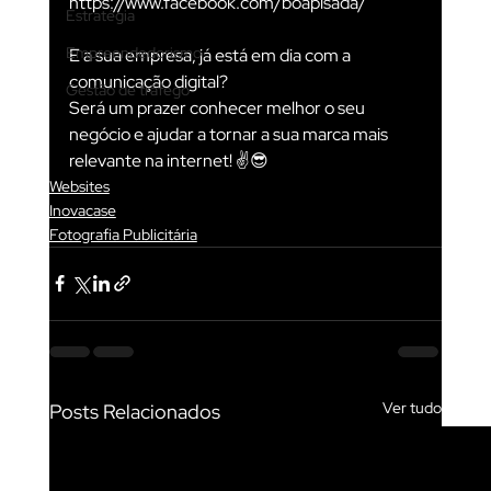
https://www.facebook.com/boapisada/
Estratégia
Empreendedorismo
E a sua empresa, já está em dia com a 
comunicação digital?
Gestão de tráfego
Será um prazer conhecer melhor o seu 
negócio e ajudar a tornar a sua marca mais 
relevante na internet! ✌️😎
Websites
Inovacase
Fotografia Publicitária
Ver tudo
Posts Relacionados