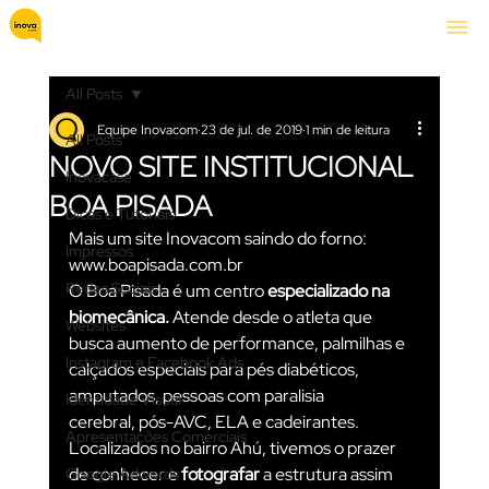
All Posts
Equipe Inovacom
23 de jul. de 2019
1 min de leitura
All Posts
NOVO SITE INSTITUCIONAL
Inovacase
BOA PISADA
Dicas e Tutoriais
Mais um site Inovacom saindo do forno: 
Impressos
www.boapisada.com.br
Redes Sociais
O Boa Pisada é um centro 
especializado na 
biomecânica.
 Atende desde o atleta que 
Websites
busca aumento de performance, palmilhas e 
Instagram e Facebook Ads
calçados especiais para pés diabéticos, 
amputados, pessoas com paralisia 
Identidade Visual
cerebral, pós-AVC, ELA e cadeirantes.
Apresentações Comerciais
Localizados no bairro Ahú, tivemos o prazer 
de conhecer e 
fotografar
 a estrutura assim 
Google Adwords