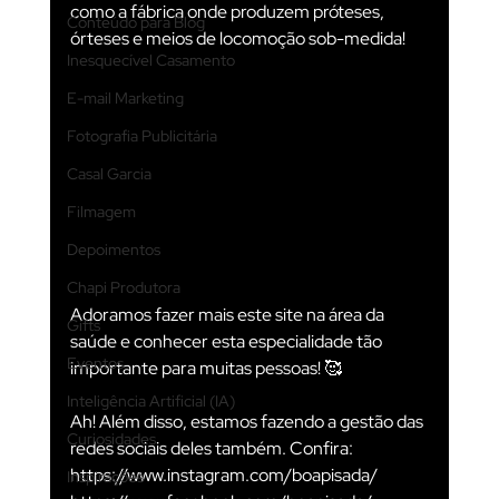
como a fábrica onde produzem próteses, 
Conteúdo para Blog
órteses e meios de locomoção sob-medida!
Inesquecível Casamento
E-mail Marketing
Fotografia Publicitária
Casal Garcia
Filmagem
Depoimentos
Chapi Produtora
Adoramos fazer mais este site na área da 
Gifts
saúde e conhecer esta especialidade tão 
Eventos
importante para muitas pessoas! 🥰
Inteligência Artificial (IA)
Ah! Além disso, estamos fazendo a gestão das 
Curiosidades
redes sociais deles também. Confira: 
https://www.instagram.com/boapisada/
Inspirações