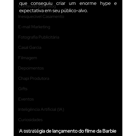
que conseguiu criar um enorme hype e 
Conteúdo para Blog
expectativa em seu público-alvo.
Inesquecível Casamento
E-mail Marketing
Fotografia Publicitária
Casal Garcia
Filmagem
Depoimentos
Chapi Produtora
Gifts
Eventos
Inteligência Artificial (IA)
Curiosidades
Inspirações
A estratégia de lançamento do filme da Barbie