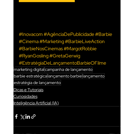
#Inovacom
#AgênciaDePublicidade
#Barbie
#Cinema
#Marketing
#BarbieLiveAction
#BarbieNosCinemas
#MargotRobbie
#RyanGosling
#GretaGerwig 
#EstratégiaDeLançamentoBarbieOFilme
marketing digital
campanha de lançamento
barbie estratégica
lançamento barbie
lançamento
estratégia de lançamento
Dicas e Tutoriais
Curiosidades
Inteligência Artificial (IA)