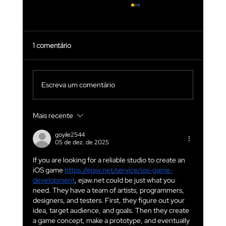
1 comentário
Escreva um comentário
Mais recente
DICAS SOBRE TRENDS PARA PERFIS
COMERCIAIS NO INSTAGRAM.
goyile2544
05 de dez. de 2025
If you are looking for a reliable studio to create an 
iOS game 
https://ejaw.net/service/ios-game-
development
, ejaw.net could be just what you 
need. They have a team of artists, programmers, 
designers, and testers. First, they figure out your 
idea, target audience, and goals. Then they create 
a game concept, make a prototype, and eventually 