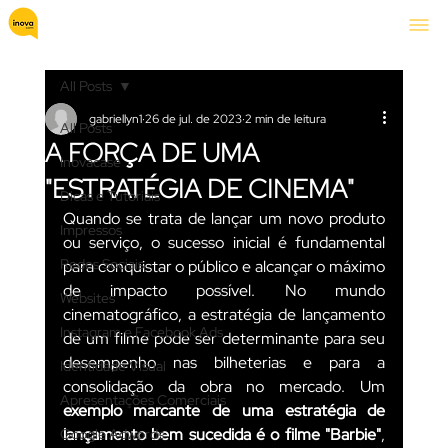
All Posts
gabriellyn1
26 de jul. de 2023
2 min de leitura
All Posts
A FORÇA DE UMA
Inovacase
"ESTRATÉGIA DE CINEMA"
Dicas e Tutoriais
Quando se trata de lançar um novo produto 
Impressos
ou serviço, o sucesso inicial é fundamental 
Redes Sociais
para conquistar o público e alcançar o máximo 
de impacto possível. No mundo 
Websites
cinematográfico, a estratégia de lançamento 
Instagram e Facebook Ads
de um filme pode ser determinante para seu 
desempenho nas bilheterias e para a 
Identidade Visual
consolidação da obra no mercado. Um 
Apresentações Comerciais
exemplo marcante de uma estratégia de 
lançamento bem sucedida é o filme "Barbie"
, 
Google Adwords