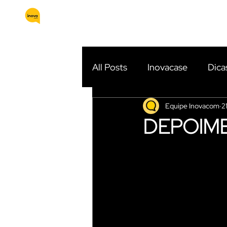
HOME
QUEM SOMOS
SERVIÇOS
All Posts
Inovacase
Dica
Equipe Inovacom
2
Instagram e Facebook Ads
DEPOIM
Conteúdo para Blog
In
Filmagem
Depoimento