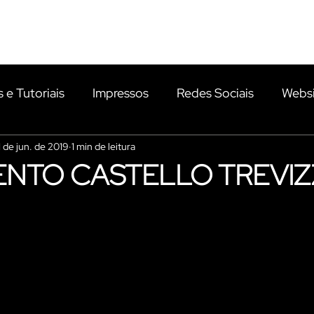
PORTFÓLIO
PLANOS
NOVIDADES
CLIENTES
s e Tutoriais
Impressos
Redes Sociais
Websi
1 de jun. de 2019
1 min de leitura
Identidade Visual
Apresentações Comerciais
ENTO CASTELLO TREVI
esquecível Casamento
E-mail Marketing
Fotogra
s
Chapi Produtora
Gifts
Eventos
Inteli