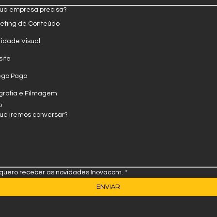
sua empresa precisa?
eting de Conteúdo
tidade Visual
ite
ego Pago
grafia e Filmagem
o
que iremos conversar?
 quero receber as novidades Inovacom.
*
ENVIAR