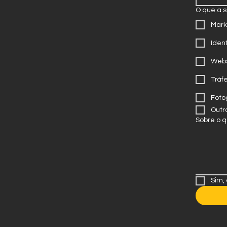
O que a 
Mark
Iden
Webs
Tráf
Foto
Outr
Sobre o 
Sim,