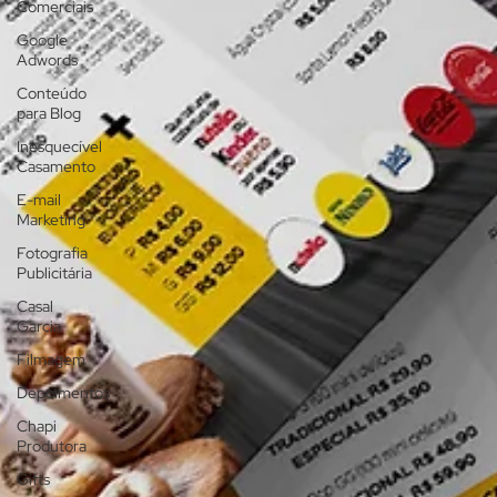
Comerciais
Google
Adwords
Conteúdo
para Blog
Inesquecível
Casamento
E-mail
Marketing
Fotografia
Publicitária
Casal
Garcia
Filmagem
Depoimentos
Chapi
Produtora
Gifts