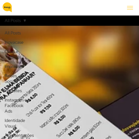
All Posts
All Posts
Inovacase
Dicas e
Tutoriais
Impressos
Redes
Sociais
Websites
Instagram e
Facebook
Ads
Identidade
Visual
Apresentações