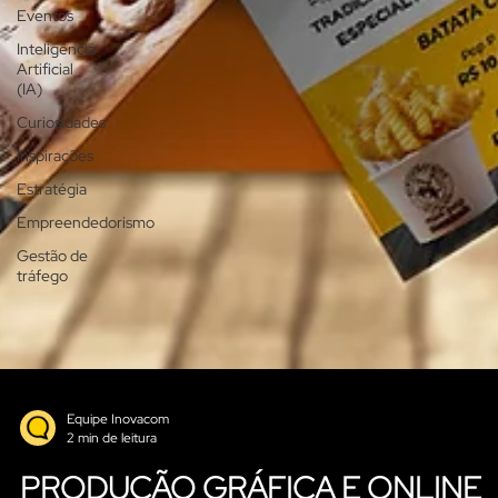
Eventos
Inteligência
Artificial
(IA)
Curiosidades
Inspirações
Estratégia
Empreendedorismo
Gestão de
tráfego
Equipe Inovacom
2 min de leitura