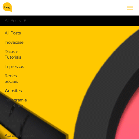
All Posts
All Posts
Inovacase
Dicas e
Tutoriais
Impressos
Redes
Sociais
Websites
Instagram e
Facebook
Ads
Identidade
Visual
Apresentações