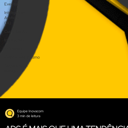
Eventos
Inteligência
Artificial
(IA)
Curiosidades
Inspirações
Estratégia
Empreendedorismo
Gestão de
tráfego
Equipe Inovacom
3 min de leitura