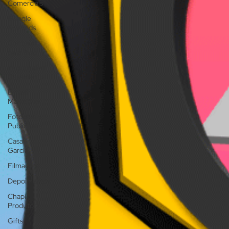
Comerciais
Google
Adwords
Conteúdo
para Blog
Inesquecível
Casamento
E-mail
Marketing
Fotografia
Publicitária
Casal
Garcia
Filmagem
Depoimentos
Chapi
Produtora
Gifts