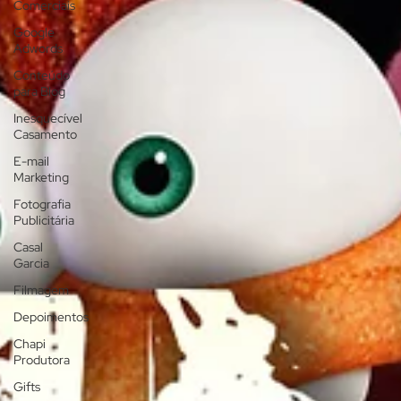
Comerciais
Google
Adwords
Conteúdo
para Blog
Inesquecível
Casamento
E-mail
Marketing
Fotografia
Publicitária
Casal
Garcia
Filmagem
Depoimentos
Chapi
Produtora
Gifts