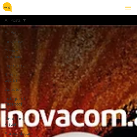
All Posts
All Posts
Inovacase
Dicas e
Tutoriais
Impressos
Redes
Sociais
Websites
Instagram e
Facebook
Ads
Identidade
Visual
Apresentações