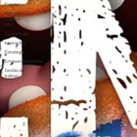
Eventos
Inteligência
Artificial
(IA)
Curiosidades
Inspirações
Estratégia
Empreendedorismo
Gestão de
tráfego