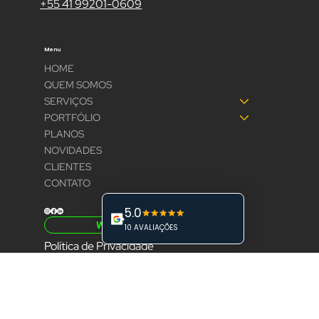
contato@inovacom.art.br
curriculo@inovacom.art.br
+55 41 99201-0609
Menu
HOME
QUEM SOMOS
SERVIÇOS
PORTFÓLIO
PLANOS
NOVIDADES
CLIENTES
CONTATO
WhatsApp
Política de Privacidade
Siga