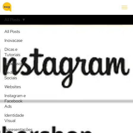
All Posts
All Posts
Inovacase
Dicas e
Tutoriais
Impressos
Redes
Sociais
Websites
Instagram e
Facebook
Ads
Identidade
Visual
Apresentações