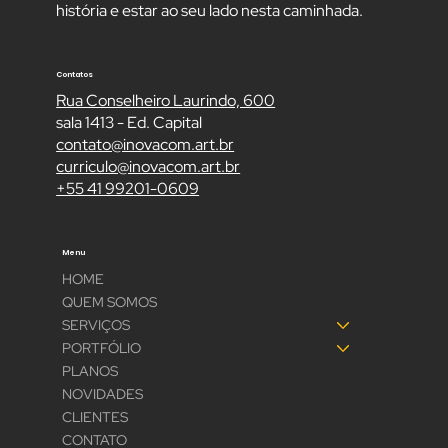
Inovacom presencial ou online agora mesmo.
Será um imenso prazer conhecer a sua
história e estar ao seu lado nesta caminhada.
Contatos
Rua Conselheiro Laurindo, 600
sala 1413 - Ed. Capital
contato@inovacom.art.br
curriculo@inovacom.art.br
+55 41 99201-0609
Menu
HOME
QUEM SOMOS
SERVIÇOS
PORTFÓLIO
PLANOS
NOVIDADES