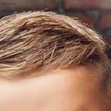
Eventos
Inteligência
Artificial
(IA)
Curiosidades
Inspirações
Estratégia
Empreendedorismo
Gestão de
tráfego