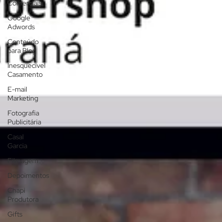
Comerciais
Google
Adwords
Conteúdo
para Blog
Inesquecível
Casamento
E-mail
Marketing
Fotografia
Publicitária
Casal
Garcia
Filmagem
Depoimentos
Chapi
Produtora
Gifts