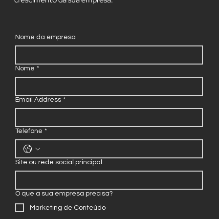
gradativamente para acompanhar e impulsionar o
crescimento da sua empresa.
Nome da empresa
Nome
*
Email Address
*
Telefone
*
Site ou rede social principal
O que a sua empresa precisa?