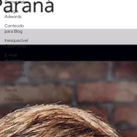
Comerciais
Google
Adwords
Conteúdo
para Blog
Inesquecível
Casamento
E-mail
Marketing
Fotografia
Publicitária
Casal
Garcia
Filmagem
Depoimentos
Chapi
Produtora
Gifts