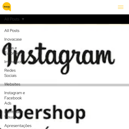
All Posts
All Posts
Inovacase
Dicas e
Tutoriais
Impressos
Redes
Sociais
Websites
Instagram e
Facebook
Ads
Identidade
Visual
Apresentações