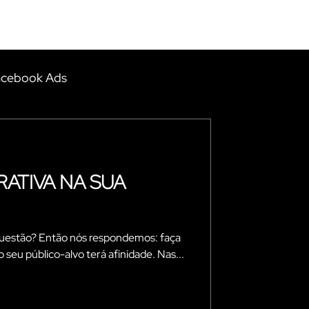
CONTATO
acebook Ads
uecível Casamento
ATIVA NA SUA
Produtora
Gifts
a questão? Então nós respondemos: faça
rismo
 seu público-alvo terá afinidade. Nas...