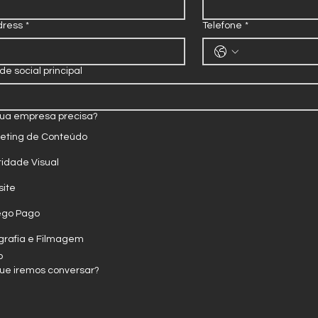
dress
*
Telefone
*
de social principal
sua empresa precisa?
eting de Conteúdo
tidade Visual
ite
ego Pago
grafia e Filmagem
o
que iremos conversar?