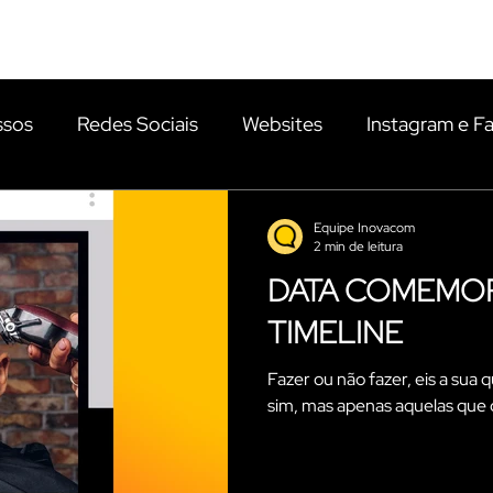
PORTFÓLIO
PLANOS
NOVIDADES
CLIENTES
ssos
Redes Sociais
Websites
Instagram e F
Google Adwords
Conteúdo para Blog
Inesq
Equipe Inovacom
2 min de leitura
DATA COMEMOR
sal Garcia
Filmagem
Depoimentos
Chapi 
TIMELINE
Fazer ou não fazer, eis a su
dades
Inspirações
Estratégia
Empreendedo
sim, mas apenas aquelas que o