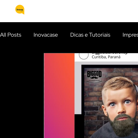
HOME
QUEM SOMOS
SERVIÇOS
All Posts
Inovacase
Dicas e Tutoriais
Impre
Identidade Visual
Apresentações Comerciais
E-mail Marketing
Fotografia Publicitária
Ca
Eventos
Inteligência Artificial (IA)
Curiosi
Gestão de tráfego