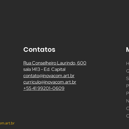
Contatos
Rua Conselheiro Laurindo, 600
sala 1413 - Ed. Capital
contato@inovacom.art.br
curriculo@inovacom.art.br
+55 41 99201-0609
C
m.art.br