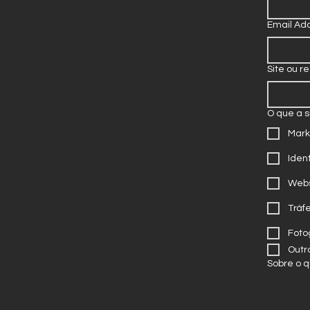
Email Ad
Site ou re
O que a 
Mark
Iden
Webs
Tráf
Foto
Outr
Sobre o 