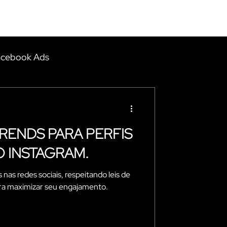
CONTATO
acebook Ads
uecível Casamento
RENDS PARA PERFIS
Produtora
Gifts
O INSTAGRAM.
 nas redes sociais, respeitando leis de
rismo
ara maximizar seu engajamento.