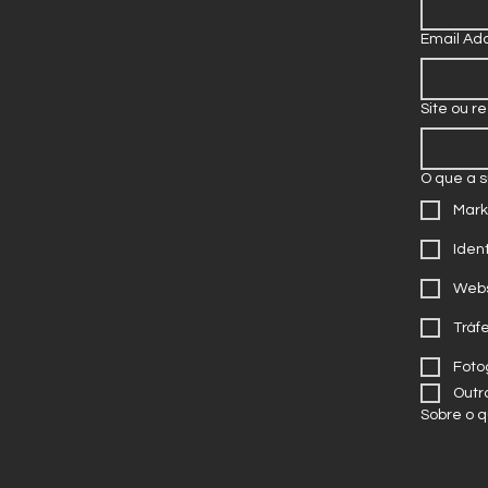
Email Ad
Site ou re
O que a 
Mark
Iden
Webs
Tráf
Foto
Outr
Sobre o 