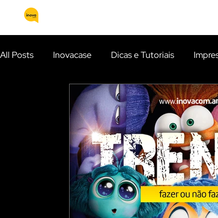
HOME
QUEM SOMOS
SERVIÇOS
All Posts
Inovacase
Dicas e Tutoriais
Impre
Identidade Visual
Apresentações Comerciais
E-mail Marketing
Fotografia Publicitária
Ca
Eventos
Inteligência Artificial (IA)
Curiosi
Gestão de tráfego