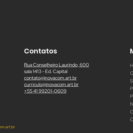
Contatos
Rua Conselheiro Laurindo, 600
sala 1413 - Ed. Capital
contato@inovacom.art.br
curriculo@inovacom.art.br
+55 41 99201-0609
C
m.art.br