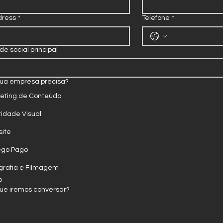
dress
*
Telefone
*
de social principal
sua empresa precisa?
eting de Conteúdo
tidade Visual
ite
ego Pago
grafia e Filmagem
o
que iremos conversar?